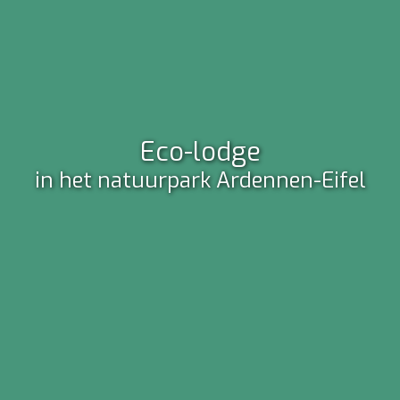
Voel u thuis!
Eco-lodge
ideale groepsaccommodatie voor
in het natuurpark Ardennen-Eifel
families en buitensporters